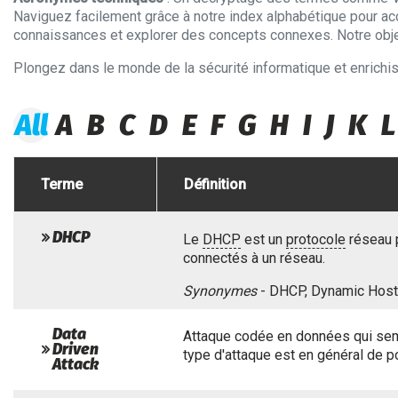
Naviguez facilement grâce à notre index alphabétique pour ac
connaissances et explorer des concepts connexes. Notre objecti
Plongez dans le monde de la sécurité informatique et enrich
All
A
B
C
D
E
F
G
H
I
J
K
L
Terme
Définition
DHCP
Le
DHCP
est un
protocole
réseau p
connectés à un réseau.
Synonymes
- DHCP, Dynamic Host 
Data
Attaque codée en données qui semb
Driven
type d'attaque est en général de p
Attack