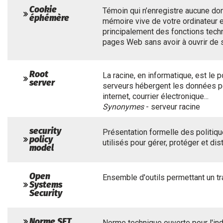
Cookie
Témoin qui n’enregistre aucune don
éphémère
mémoire vive de votre ordinateur et
principalement des fonctions techn
pages Web sans avoir à ouvrir de s
Root
La racine, en informatique, est le
server
serveurs hébergent les données p
internet, courrier électronique...
Synonymes
- serveur racine
security
Présentation formelle des politiqu
policy
utilisés pour gérer, protéger et di
model
Open
Ensemble d'outils permettant un tr
Systems
Security
Norme SET
Norme technique ouverte pour l'ind