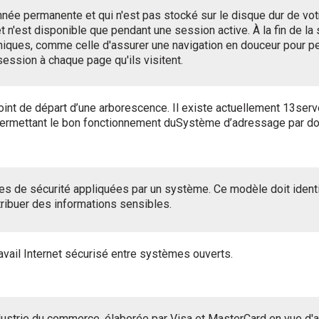
née permanente et qui n'est pas stocké sur le disque dur de vot
 n'est disponible que pendant une session active. À la fin de la 
iques, comme celle d'assurer une navigation en douceur pour per
ession à chaque page qu'ils visitent.
 point de départ d’une arborescence. Il existe actuellement 13se
ermettant le bon fonctionnement duSystème d’adressage par d
es de sécurité appliquées par un système. Ce modèle doit identif
stribuer des informations sensibles.
avail Internet sécurisé entre systèmes ouverts.
ustrie du commerce, élaborée par Visa et MasterCard en vue d'as