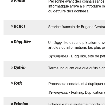
Pirate
Personne ayant des connaissances
informatique arrive à s'introduire 
ou détruire des données.
BCRCI
Service français de Brigade Centr
Digg-like
Un
Digg-like
est une plateforme we
articles ou informations les plus p
Synonymes
- Digg-like, site de pa
Opt-in
Terme indiquant que quelqu'un a d
Fork
Processus consistant à dupliquer 
Synonymes
- Forking, Duplicatio
Echelon
Echelon
est un système mondial de