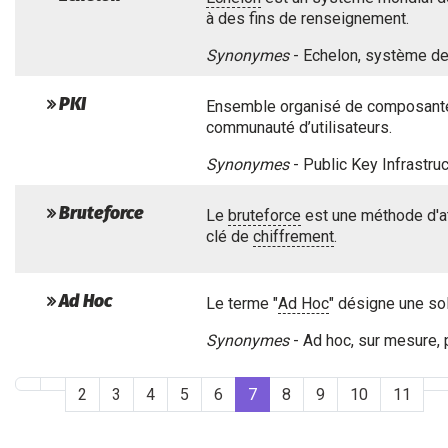
à des fins de renseignement.
Synonymes
- Echelon, système de
PKI
Ensemble organisé de composantes 
communauté d’utilisateurs.
Synonymes
- Public Key Infrastru
Bruteforce
Le
bruteforce
est une méthode d'a
clé de
chiffrement
.
Ad Hoc
Le terme "
Ad Hoc
" désigne une so
Synonymes
- Ad hoc, sur mesure, 
2
3
4
5
6
7
8
9
10
11