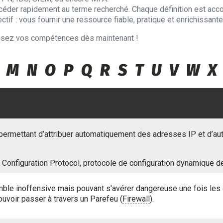
céder rapidement au terme recherché. Chaque définition est acc
f : vous fournir une ressource fiable, pratique et enrichissante 
issez vos compétences dès maintenant !
M
N
O
P
Q
R
S
T
U
V
W
X
ermettant d’attribuer automatiquement des adresses IP et d’aut
Configuration Protocol, protocole de configuration dynamique d
le inoffensive mais pouvant s'avérer dangereuse une fois les 
ouvoir passer à travers un Parefeu (
Firewall
).