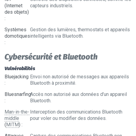
(Internet
capteurs industriels.
des objets)
:
Systèmes
Gestion des lumières, thermostats et appareils
domotiques
intelligents via Bluetooth.
:
Cybersécurité et Bluetooth
Vulnérabilités
Bluejacking
Envoi non autorisé de messages aux appareils
:
Bluetooth à proximité.
Bluesnarfing
Accès non autorisé aux données d'un appareil
:
Bluetooth.
Man-in-the-
Interception des communications Bluetooth
middle
pour voler ou modifier des données.
(
MITM
)
:
Attaques
Capture des communications Bluetooth non