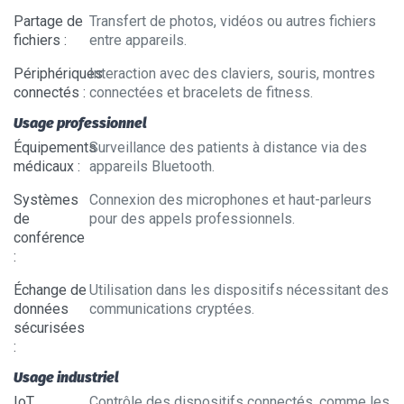
Partage de
Transfert de photos, vidéos ou autres fichiers
fichiers
:
entre appareils.
Périphériques
Interaction avec des claviers, souris, montres
connectés
:
connectées et bracelets de fitness.
Usage professionnel
Équipements
Surveillance des patients à distance via des
médicaux
:
appareils Bluetooth.
Systèmes
Connexion des microphones et haut-parleurs
de
pour des appels professionnels.
conférence
:
Échange de
Utilisation dans les dispositifs nécessitant des
données
communications cryptées.
sécurisées
:
Usage industriel
IoT
Contrôle des dispositifs connectés, comme les