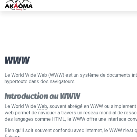
WWW
Le
World Wide Web
(
WWW
) est un système de documents inte
hypertexte dans des navigateurs.
Introduction au WWW
Le World Wide
Web
, souvent abrégé en WWW ou simplement "w
web permet de naviguer à travers un réseau mondial de resso
des langages comme
HTML
, le WWW offre une interface conv
Bien qu'il soit souvent confondu avec Internet, le WWW n'est 
fichiers.