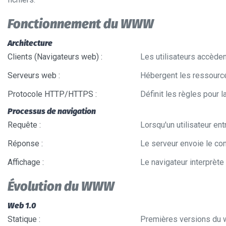
Fonctionnement du WWW
Architecture
Clients (Navigateurs web)
:
Les utilisateurs accède
Serveurs web
:
Hébergent les ressource
Protocole HTTP/HTTPS
:
Définit les règles pour 
Processus de navigation
Requête
:
Lorsqu'un utilisateur en
Réponse
:
Le serveur envoie le co
Affichage
:
Le navigateur interprèt
Évolution du WWW
Web 1.0
Statique
:
Premières versions du w