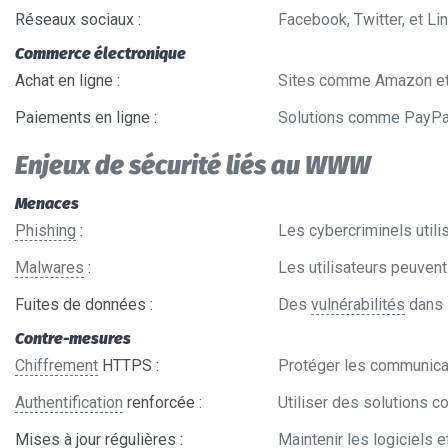
Réseaux sociaux
:
Facebook, Twitter, et Li
Commerce électronique
Achat en ligne
:
Sites comme Amazon et e
Paiements en ligne
:
Solutions comme PayPal 
Enjeux de sécurité liés au WWW
Menaces
Phishing
:
Les cybercriminels utili
Malwares
:
Les utilisateurs peuvent
Fuites de données
:
Des
vulnérabilités
dans 
Contre-mesures
Chiffrement
HTTPS
:
Protéger les communicati
Authentification
renforcée
:
Utiliser des solutions c
Mises à jour régulières
:
Maintenir les logiciels 