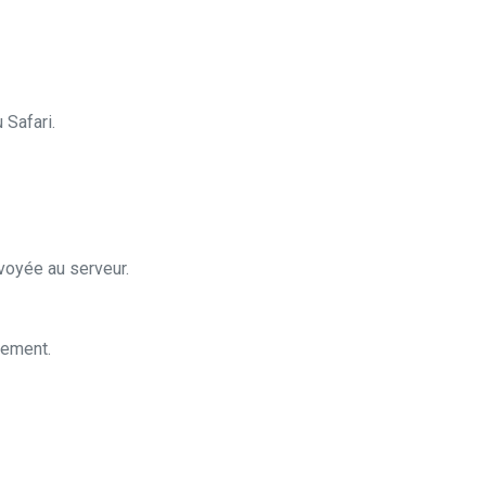
 Safari.
oyée au serveur.
lement.