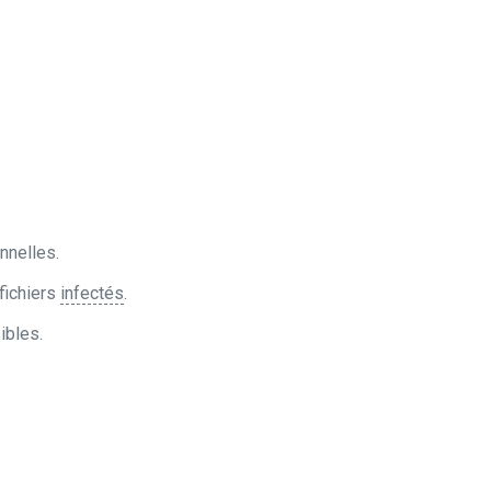
nnelles.
fichiers
infectés
.
ibles.