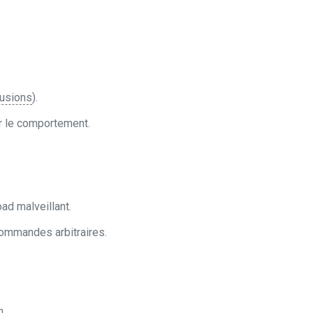
rusions
).
r le comportement.
ad malveillant.
commandes arbitraires.
n.