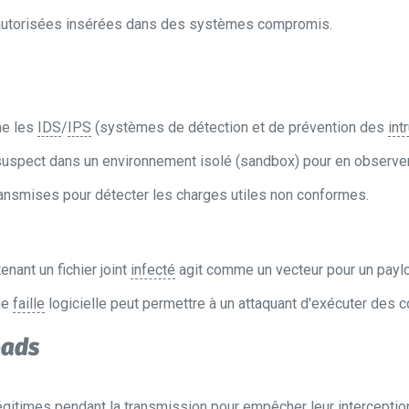
autorisées insérées dans des systèmes compromis.
me les
IDS
/
IPS
(systèmes de détection et de prévention des
int
suspect dans un environnement isolé (sandbox) pour en observe
nsmises pour détecter les charges utiles non conformes.
nant un fichier joint
infecté
agit comme un vecteur pour un paylo
ne
faille
logicielle peut permettre à un attaquant d'exécuter des 
oads
égitimes pendant la transmission pour empêcher leur interceptio