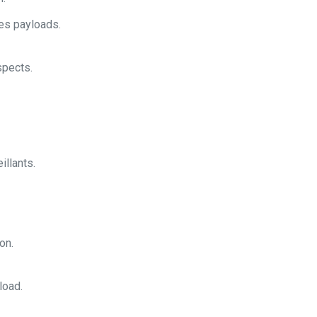
des payloads.
spects.
llants.
on.
load.