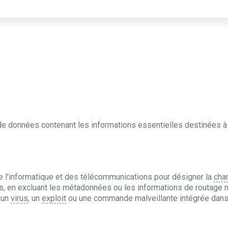
e données contenant les informations essentielles destinées à l
e l'informatique et des télécommunications pour désigner la
char
, en excluant les métadonnées ou les informations de routage n
 un
virus
, un
exploit
ou une commande malveillante intégrée dan