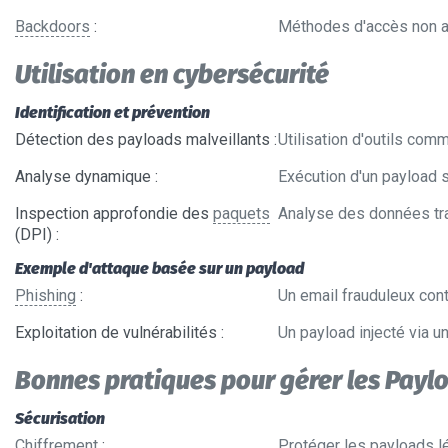
Backdoors
:
Méthodes d'accès non 
Utilisation en cybersécurité
Identification et prévention
Détection des payloads malveillants
:
Utilisation d'outils com
Analyse dynamique
:
Exécution d'un payload 
Inspection approfondie des
paquets
Analyse des données tra
(DPI)
:
Exemple d'attaque basée sur un payload
Phishing
:
Un email frauduleux conte
Exploitation de vulnérabilités
:
Un payload injecté via u
Bonnes pratiques pour gérer les Payl
Sécurisation
Chiffrement
:
Protéger les payloads l