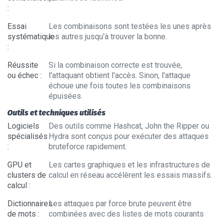
:
Essai
Les combinaisons sont testées les unes après
systématique
les autres jusqu'à trouver la bonne.
:
Réussite
Si la combinaison correcte est trouvée,
ou échec
:
l'attaquant obtient l'accès. Sinon, l'attaque
échoue une fois toutes les combinaisons
épuisées.
Outils et techniques utilisés
Logiciels
Des outils comme Hashcat, John the Ripper ou
spécialisés
Hydra sont conçus pour exécuter des attaques
:
bruteforce rapidement.
GPU et
Les cartes graphiques et les infrastructures de
clusters de
calcul en réseau accélèrent les essais massifs.
calcul
:
Dictionnaires
Les attaques par force brute peuvent être
de mots
:
combinées avec des listes de mots courants