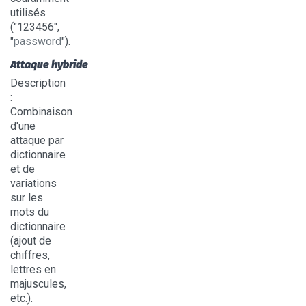
utilisés
("123456",
"
password
").
Attaque hybride
Description
:
Combinaison
d'une
attaque par
dictionnaire
et de
variations
sur les
mots du
dictionnaire
(ajout de
chiffres,
lettres en
majuscules,
etc.).