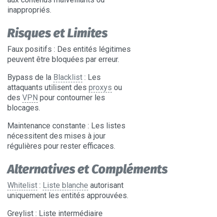
inappropriés.
Risques et Limites
Faux positifs
: Des entités légitimes
peuvent être bloquées par erreur.
Bypass de la
Blacklist
: Les
attaquants utilisent des
proxys
ou
des
VPN
pour contourner les
blocages.
Maintenance constante
: Les listes
nécessitent des mises à jour
régulières pour rester efficaces.
Alternatives et Compléments
Whitelist
:
Liste blanche
autorisant
uniquement les entités approuvées.
Greylist
: Liste intermédiaire