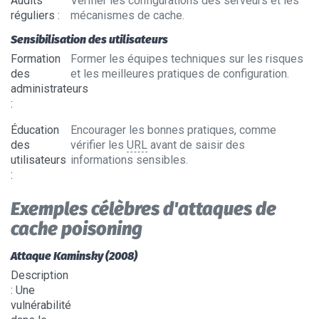
Audits
Vérifier les configurations des serveurs et les
réguliers
:
mécanismes de cache.
Sensibilisation des utilisateurs
Formation
Former les équipes techniques sur les risques
des
et les meilleures pratiques de configuration.
administrateurs
:
Éducation
Encourager les bonnes pratiques, comme
des
vérifier les
URL
avant de saisir des
utilisateurs
informations sensibles.
:
Exemples célèbres d'attaques de
cache poisoning
Attaque Kaminsky (2008)
Description
: Une
vulnérabilité