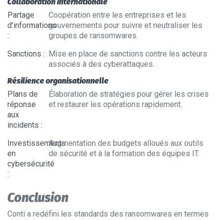
Collaboration internationale
Partage
Coopération entre les entreprises et les
d’informations
gouvernements pour suivre et neutraliser les
:
groupes de ransomwares.
Sanctions
:
Mise en place de sanctions contre les acteurs
associés à des cyberattaques.
Résilience organisationnelle
Plans de
Élaboration de stratégies pour gérer les crises
réponse
et restaurer les opérations rapidement.
aux
incidents
:
Investissements
Augmentation des budgets alloués aux outils
en
de sécurité et à la formation des équipes IT.
cybersécurité
:
Conclusion
Conti a redéfini les standards des ransomwares en termes