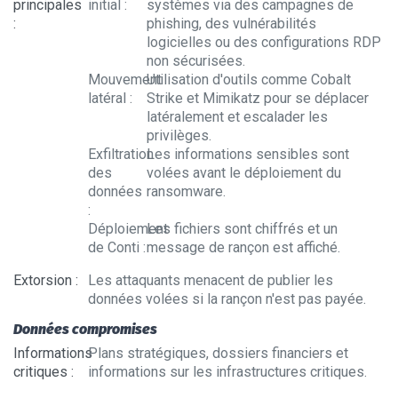
principales
initial
:
systèmes via des campagnes de
:
phishing, des vulnérabilités
logicielles ou des configurations RDP
non sécurisées.
Mouvement
Utilisation d'outils comme Cobalt
latéral
:
Strike et Mimikatz pour se déplacer
latéralement et escalader les
privilèges.
Exfiltration
Les informations sensibles sont
des
volées avant le déploiement du
données
ransomware.
:
Déploiement
Les fichiers sont chiffrés et un
de Conti
:
message de rançon est affiché.
Extorsion
:
Les attaquants menacent de publier les
données volées si la rançon n'est pas payée.
Données compromises
Informations
Plans stratégiques, dossiers financiers et
critiques
:
informations sur les infrastructures critiques.