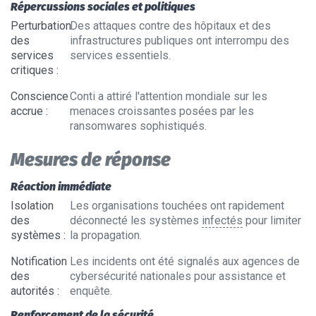
Répercussions sociales et politiques
Perturbation
Des attaques contre des hôpitaux et des
des
infrastructures publiques ont interrompu des
services
services essentiels.
critiques
:
Conscience
Conti a attiré l'attention mondiale sur les
accrue
:
menaces croissantes posées par les
ransomwares sophistiqués.
Mesures de réponse
Réaction immédiate
Isolation
Les organisations touchées ont rapidement
des
déconnecté les systèmes
infectés
pour limiter
systèmes
:
la propagation.
Notification
Les incidents ont été signalés aux agences de
des
cybersécurité nationales pour assistance et
autorités
:
enquête.
Renforcement de la sécurité