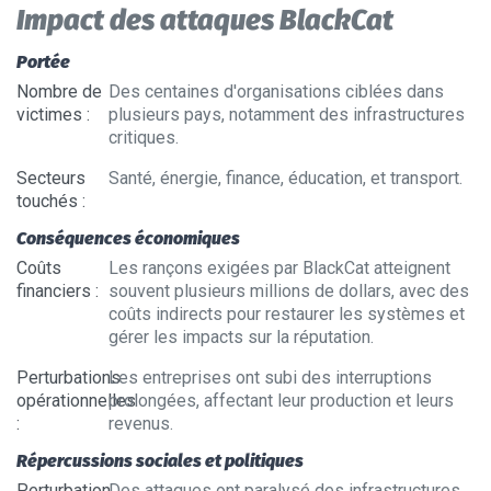
Impact des attaques BlackCat
Portée
Nombre de
Des centaines d'organisations ciblées dans
victimes
:
plusieurs pays, notamment des infrastructures
critiques.
Secteurs
Santé, énergie, finance, éducation, et transport.
touchés
:
Conséquences économiques
Coûts
Les rançons exigées par BlackCat atteignent
financiers
:
souvent plusieurs millions de dollars, avec des
coûts indirects pour restaurer les systèmes et
gérer les impacts sur la réputation.
Perturbations
Les entreprises ont subi des interruptions
opérationnelles
prolongées, affectant leur production et leurs
:
revenus.
Répercussions sociales et politiques
Perturbation
Des attaques ont paralysé des infrastructures