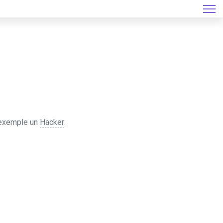
r exemple un
Hacker
.